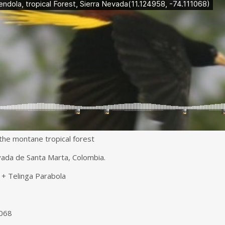
the montane tropical forest
vada de Santa Marta, Colombia.
+ Telinga Parabola
1068