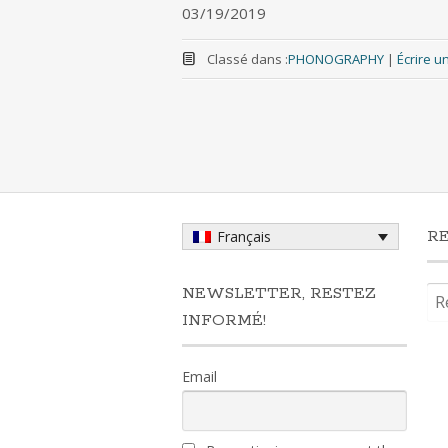
03/19/2019
Classé dans :
PHONOGRAPHY
|
Écrire 
Navigation
au
sein
R
Français
des
Rec
NEWSLETTER, RESTEZ
INFORMÉ!
articles
Email