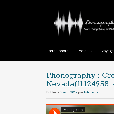
Aller
Carte Sonore
Projet
Voyage
au
contenu
principal
Phonography : Cres
Nevada(11.124958, -
Publié le
8 avril 2019
par
bitcrusher