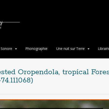
 Sonore
Phonographie
Une nuit sur Terre
Librair
ted Oropendola, tropical Forest
74.111068)