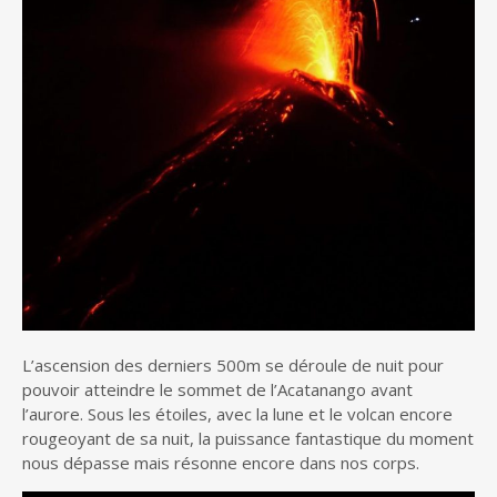
L’ascension des derniers 500m se déroule de nuit pour
pouvoir atteindre le sommet de l’Acatanango avant
l’aurore. Sous les étoiles, avec la lune et le volcan encore
rougeoyant de sa nuit, la puissance fantastique du moment
nous dépasse mais résonne encore dans nos corps.