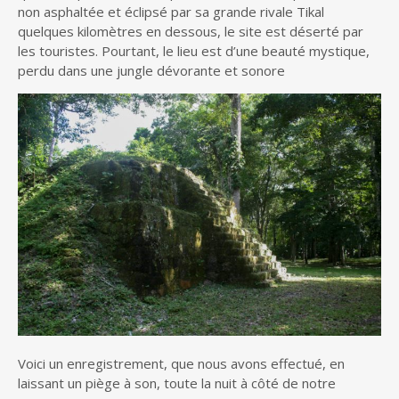
non asphaltée et éclipsé par sa grande rivale Tikal
quelques kilomètres en dessous, le site est déserté par
les touristes. Pourtant, le lieu est d’une beauté mystique,
perdu dans une jungle dévorante et sonore
Voici un enregistrement, que nous avons effectué, en
laissant un piège à son, toute la nuit à côté de notre