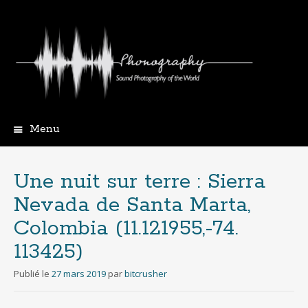
Menu
Aller
au
contenu
Une nuit sur terre : Sierra
principal
Nevada de Santa Marta,
Colombia (11​.​121955​,​-​74​.​
113425)
Publié le
27 mars 2019
par
bitcrusher