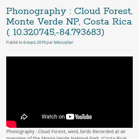
Phonography : Cloud Forest,
Monte Verde NP, Costa Rica
( 10.320745,-84.793683)
Publié le
6 mars 2019
par
bitcrusher
Phonography : Cloud Forest, wind, birds Recorded at an
overview of the Monte Verde National Park. (Costa Rica)