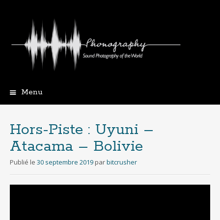
Menu
Aller
au
contenu
Hors-Piste : Uyuni –
principal
Atacama – Bolivie
Publié le
30 septembre 2019
par
bitcrusher