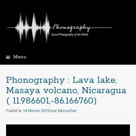
Menu
Aller
au
contenu
Phonography : Lava lake,
principal
Masaya volcano, Nicaragua
( 11.986601,-86.166760)
Publié le
14 février 2019
par
bitcrusher