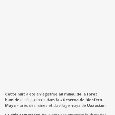
Cette nuit
a été enregistrée
au milieu de la forêt
humide
du Guatemala, dans la «
Reserva de Biosfera
Maya
» près des ruines et du village maya de
Uaxactun
La nuit commence
, nous pouvons entendre le chant des