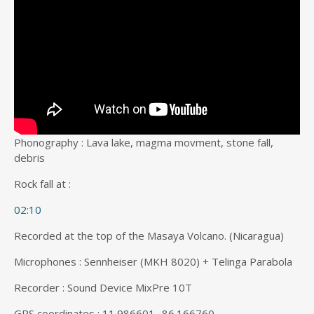
Phonography : Lava lake, magma movment, stone fall,
debris
Rock fall at :
02:10
Recorded at the top of the Masaya Volcano. (Nicaragua)
Microphones : Sennheiser (MKH 8020) + Telinga Parabola
Recorder : Sound Device MixPre 10T
GPS coordinates : 11.986601,-86.166760