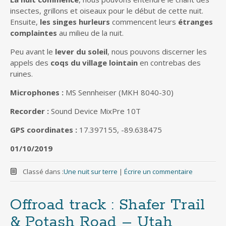
insectes, grillons et oiseaux pour le début de cette nuit.
Ensuite,
les singes hurleurs
commencent leurs
étranges
complaintes
au milieu de la nuit.
Peu avant le
lever du soleil
, nous pouvons discerner les
appels des
coqs du village lointain
en contrebas des
ruines.
Microphones :
MS Sennheiser (MKH 8040-30)
Recorder :
Sound Device MixPre 10T
GPS coordinates :
17.397155, -89.638475
01/10/2019
Classé dans :
Une nuit sur terre
|
Écrire un commentaire
Offroad track : Shafer Trail
& Potash Road – Utah