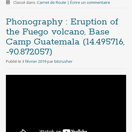
Classé dans :
Carnet de Route
|
Écrire un commentaire
Phonography : Eruption of
the Fuego volcano, Base
Camp Guatemala (14.495716,
-90.872057)
Publié le
3 février 2019
par
bitcrusher