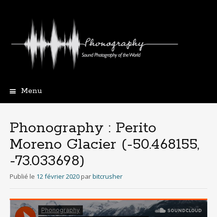
Menu
Aller
au
contenu
Phonography : Perito
principal
Moreno Glacier (-50.468155,
-73.033698)
Publié le
12 février 2020
par
bitcrusher