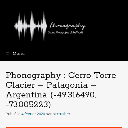
Menu
Aller
au
contenu
Phonography : Cerro Torre
principal
Glacier – Patagonia –
Argentina (-49.316490,
-73.005223)
Publié le
4 février 2020
par
bitcrusher