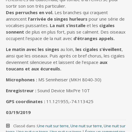
sortir son son très particulier.
Des perruches en vol.
Les branches qui craquent
annoncent
l’arrivée de singes hurleurs
pour une série de
vocalises puissantes.
La nuit s’installe
et les
cigales
sonnent
de plus en plus fort, puis se calment. Des oiseaux
occupent l’espace de la nuit avec
d’étranges appels.
Le matin avec les singes
au loin,
les
cigales s’éveillent
,
ainsi que les oiseaux. Puis après ce bref chorus, les cigales
deviennent silencieuse et laissent de l’espace
aux
toucans et aux écureuils.
Microphones :
MS Sennheiser (MKH 8040-30)
Enregistreur :
Sound Device MixPre 10T
GPS coordinates :
11.121955,-74.113425
03/19/2019
Classé dans :
Une nuit sur terre
,
Une nuit sur terre
,
Une nuit sur
terre
,
Une nuit sur terre
,
Une nuit sur terre
|
Écrire un commentaire