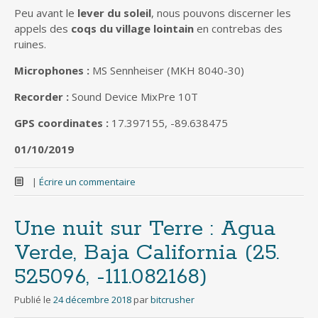
Peu avant le
lever du soleil
, nous pouvons discerner les
appels des
coqs du village lointain
en contrebas des
ruines.
Microphones :
MS Sennheiser (MKH 8040-30)
Recorder :
Sound Device MixPre 10T
GPS coordinates :
17.397155, -89.638475
01/10/2019
|
Écrire un commentaire
Une nuit sur Terre : Agua
Verde, Baja California (25​.​
525096, -111​.​082168)
Publié le
24 décembre 2018
par
bitcrusher