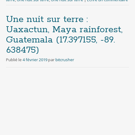
Une nuit sur terre :
Uaxactun, Maya rainforest,
Guatemala (17​.​397155, -89​.​
638475)
Publié le
4 février 2019
par
bitcrusher