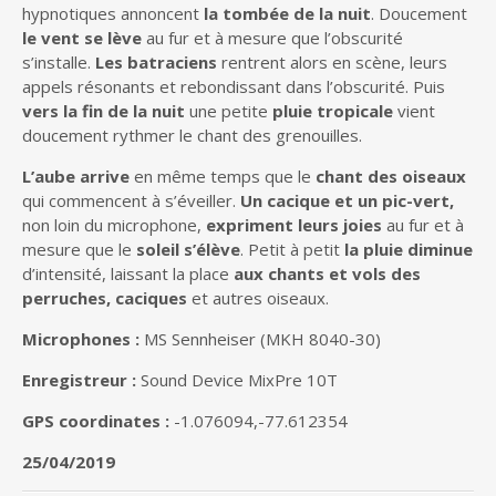
hypnotiques annoncent
la tombée de la nuit
. Doucement
le vent se lève
au fur et à mesure que l’obscurité
s’installe.
Les batraciens
rentrent alors en scène, leurs
appels résonants et rebondissant dans l’obscurité. Puis
vers la fin de la nuit
une petite
pluie tropicale
vient
doucement rythmer le chant des grenouilles.
L’aube arrive
en même temps que le
chant des oiseaux
qui commencent à s’éveiller.
Un cacique et un pic-vert,
non loin du microphone,
expriment leurs joies
au fur et à
mesure que le
soleil s’élève
. Petit à petit
la pluie diminue
d’intensité, laissant la place
aux chants et vols des
perruches, caciques
et autres oiseaux.
Microphones :
MS Sennheiser (MKH 8040-30)
Enregistreur :
Sound Device MixPre 10T
GPS coordinates :
-1.076094,-77.612354
25/04/2019