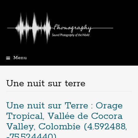
Menu
Aller
au
contenu
Une nuit sur terre
principal
Une nuit sur Terre : Orage
Tropical, Vallée de Cocora
Valley, Colombie (4​.​592488,
-75​.​524440)