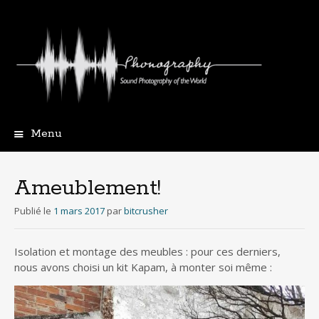
Menu
Aller
au
contenu
Ameublement!
principal
Publié le
1 mars 2017
par
bitcrusher
Isolation et montage des meubles : pour ces derniers,
nous avons choisi un kit Kapam, à monter soi même :