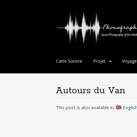
Aller
Carte Sonore
Projet
Voyage
au
contenu
principal
Autours du Van
This post is also available in:
Englis