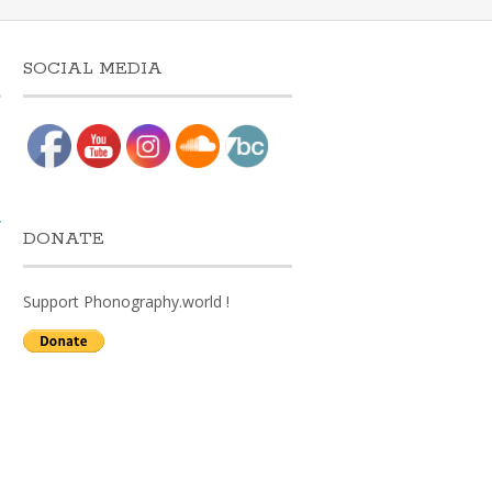
SOCIAL MEDIA
e
w
DONATE
Support Phonography.world !