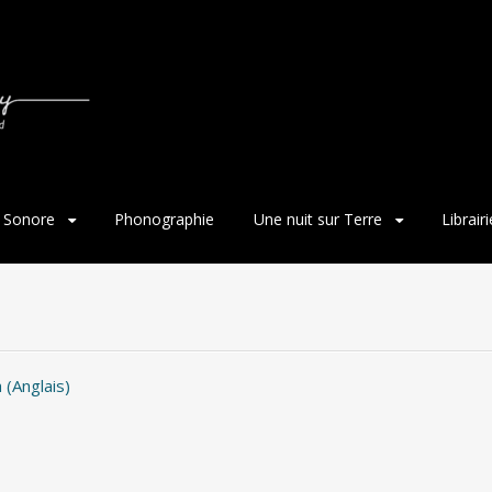
 Sonore
Phonographie
Une nuit sur Terre
Librair
h
(
Anglais
)