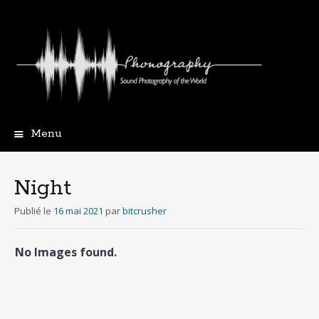
Menu
Aller
au
contenu
Night
principal
Publié le
16 mai 2021
par
bitcrusher
No Images found.