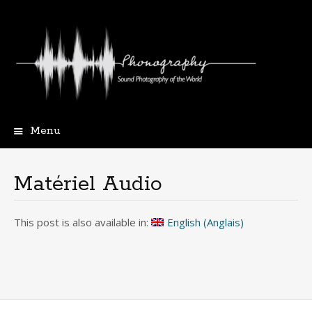
Menu
Aller
au
contenu
Matériel Audio
principal
This post is also available in:
English
(
Anglais
)