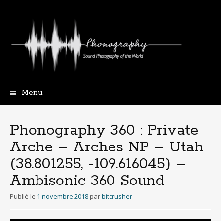
Menu
Aller
au
contenu
Phonography 360 : Private
principal
Arche – Arches NP – Utah
(38.801255, -109.616045) –
Ambisonic 360 Sound
Publié le
1 novembre 2018
par
bitcrusher