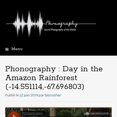
Menu
Aller
au
contenu
Phonography : Day in the
principal
Amazon Rainforest
(-14.551114,-67.696803)
Publié le
22 juin 2019
par
bitcrusher