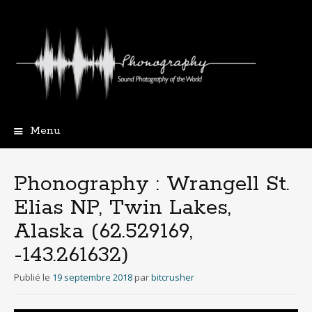
Menu
Aller
au
contenu
Phonography : Wrangell St.
principal
Elias NP, Twin Lakes,
Alaska (62.529169,
-143.261632)
Publié le
19 septembre 2018
par
bitcrusher