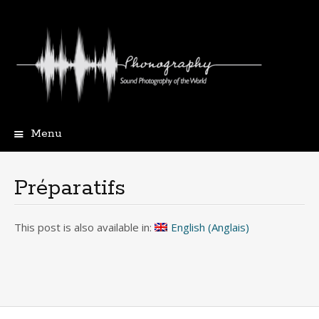
Menu
Aller
au
contenu
Préparatifs
principal
This post is also available in:
English
(
Anglais
)