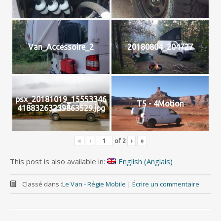
Van_Accessoire_2
20180804_204727
psx_20181019_15553346
T5 - 4Motion
41883263239863529.jpg
«
‹
of
2
›
»
This post is also available in:
English
(
Anglais
)
Classé dans :
Le Van - Régie Mobile
|
Écrire un commentaire