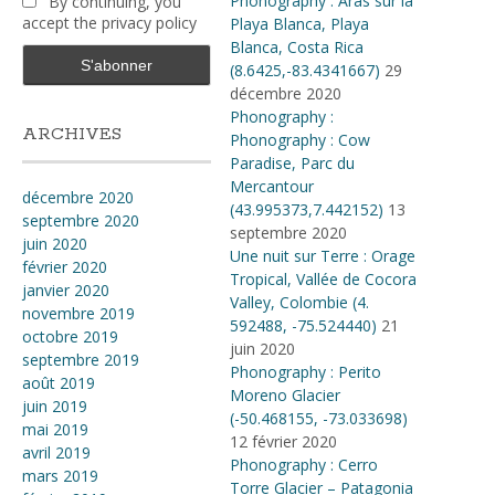
Phonography : Aras sur la
By continuing, you
accept the privacy policy
Playa Blanca, Playa
Blanca, Costa Rica
(8.6425,-83.4341667)
29
décembre 2020
Phonography :
ARCHIVES
Phonography : Cow
Paradise, Parc du
Mercantour
décembre 2020
(43.995373,7.442152)
13
septembre 2020
septembre 2020
juin 2020
Une nuit sur Terre : Orage
février 2020
Tropical, Vallée de Cocora
janvier 2020
Valley, Colombie (4​.​
novembre 2019
592488, -75​.​524440)
21
octobre 2019
juin 2020
septembre 2019
Phonography : Perito
août 2019
Moreno Glacier
juin 2019
(-50.468155, -73.033698)
mai 2019
12 février 2020
avril 2019
Phonography : Cerro
mars 2019
Torre Glacier – Patagonia