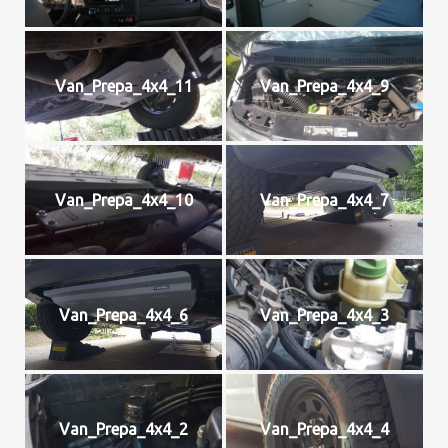
Van_Prepa_4x4_11
Van_Prepa_4x4_9
Van_Prepa_4x4_10
Van_Prepa_4x4_7
Van_Prepa_4x4_6
Van_Prepa_4x4_3
Van_Prepa_4x4_2
Van_Prepa_4x4_4