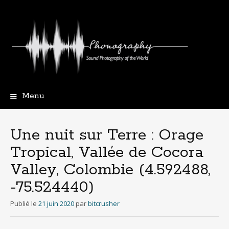
Menu
Aller
au
contenu
Une nuit sur Terre : Orage
principal
Tropical, Vallée de Cocora
Valley, Colombie (4​.​592488,
-75​.​524440)
Publié le
21 juin 2020
par
bitcrusher